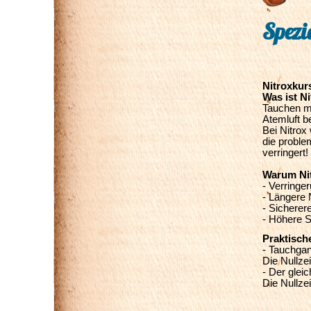
Spezi
Nitroxkur
Was ist N
Tauchen mi
Atemluft b
Bei Nitrox 
die proble
verringert!
Warum Ni
- Verringe
- Längere 
- Sichere
- Höhere S
Praktisch
- Tauchgan
Die Nullzei
- Der glei
Die Nullzei