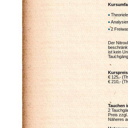
Kursumfa
Theoriele
Analysie
2 Freiwa
Der Nitroxk
beschränkt
ist kein U
Tauchgäng
Kurspreis
€ 125,- (T
€ 210,- (T
Tauchen i
2 Tauchgä
Preis zzgl
Näheres a